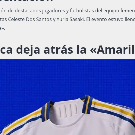
ación de destacados jugadores y futbolistas del equipo femen
stas Celeste Dos Santos y Yuria Sasaki. El evento estuvo llen
e».
ca deja atrás la «Amaril