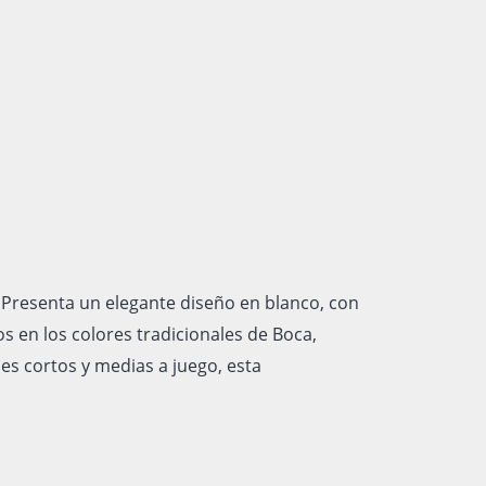
 Presenta un elegante diseño en blanco, con
s en los colores tradicionales de Boca,
es cortos y medias a juego, esta