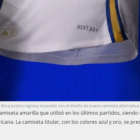
Boca Juniors regresa al pasado con el diseño de nueva camiseta alternativa
iseta amarilla que utilizó en los últimos partidos, siendo es
ana. La camiseta titular, con los colores azul y oro, se pre