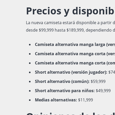
Precios y disponib
La nueva camiseta estará disponible a partir d
desde $99,999 hasta $189,999, dependiendo del
Camiseta alternativa manga larga (vers
Camiseta alternativa manga corta (vers
Camiseta alternativa manga corta (co
Short alternativo (versión jugador):
$74
Short alternativo (común):
$59,999
Short alternativo para niños:
$49,999
Medias alternativas:
$11,999