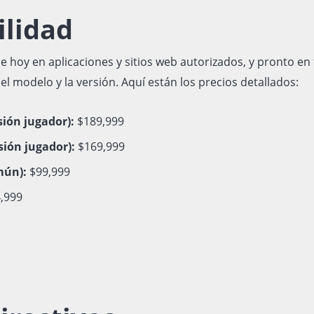
ilidad
e hoy en aplicaciones y sitios web autorizados, y pronto en
 modelo y la versión. Aquí están los precios detallados:
ión jugador):
$189,999
ión jugador):
$169,999
mún):
$99,999
,999