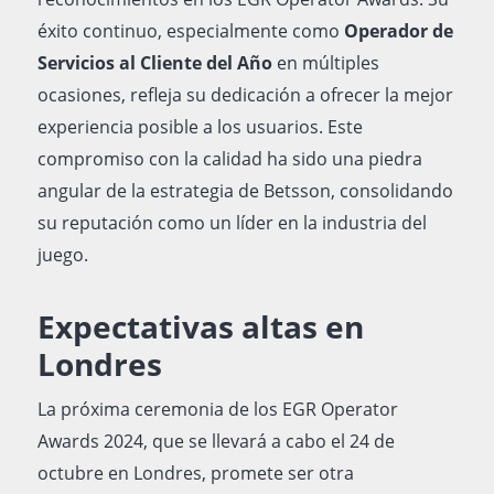
éxito continuo, especialmente como
Operador de
Servicios al Cliente del Año
en múltiples
ocasiones, refleja su dedicación a ofrecer la mejor
experiencia posible a los usuarios. Este
compromiso con la calidad ha sido una piedra
angular de la estrategia de Betsson, consolidando
su reputación como un líder en la industria del
juego.
Expectativas altas en
Londres
La próxima ceremonia de los EGR Operator
Awards 2024, que se llevará a cabo el 24 de
octubre en Londres, promete ser otra