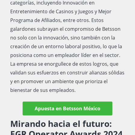
categorías, incluyendo Innovación en
Entretenimiento de Casinos y Juegos y Mejor
Programa de Afiliados, entre otros. Estos
galardones subrayan el compromiso de Betsson
no solo con la innovación, sino también con la
creación de un entorno laboral positivo, lo que la
posiciona como un empleador líder en el sector.
La empresa se enorgullece de estos logros, que
validan sus esfuerzos en construir alianzas sólidas
y en promover un ambiente que prioriza el
bienestar de sus empleados.
Apuesta en Betsson México
Mirando hacia el futuro:
EGR Operator Awards 2024