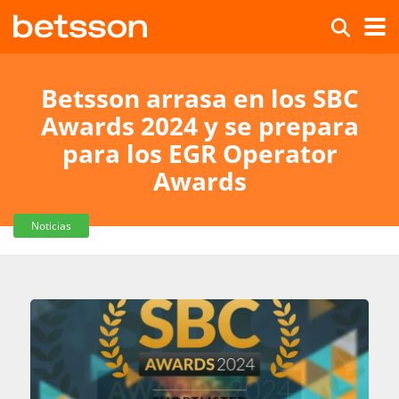
Betsson arrasa en los SBC
Awards 2024 y se prepara
para los EGR Operator
Awards
Noticias