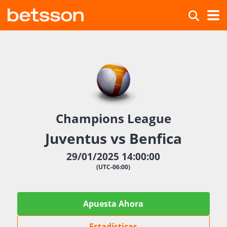
Champions League
Juventus vs Benfica
29/01/2025 14:00:00
(UTC-06:00)
Apuesta Ahora
Estadísticas