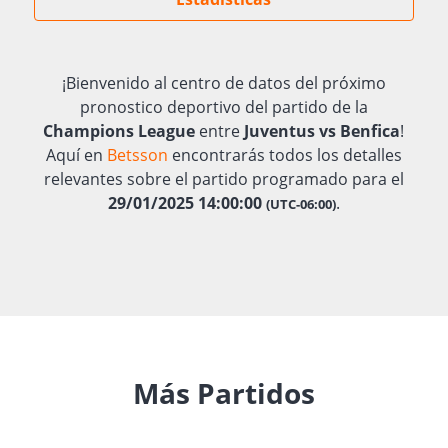
¡Bienvenido al centro de datos del próximo
pronostico deportivo del partido de la
Champions League
entre
Juventus vs Benfica
!
Aquí en
Betsson
encontrarás todos los detalles
relevantes sobre el partido programado para el
29/01/2025 14:00:00
.
(UTC-06:00)
Más Partidos