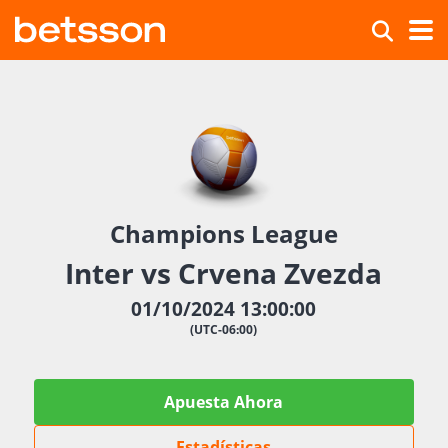
Champions League
Inter vs Crvena Zvezda
01/10/2024 13:00:00
(UTC-06:00)
Apuesta Ahora
Estadísticas