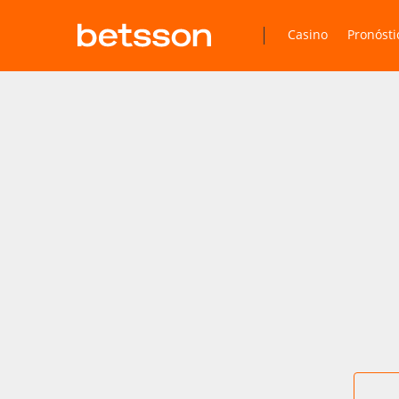
Casino
Pronósti