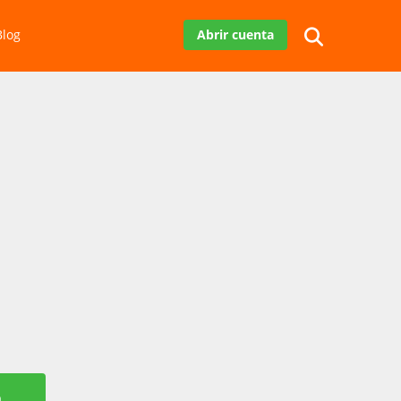
Blog
Abrir cuenta
a