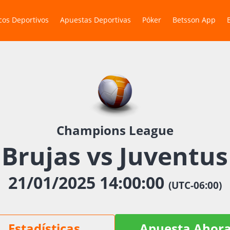
cos Deportivos
Apuestas Deportivas
Póker
Betsson App
Champions League
Brujas vs Juventus
21/01/2025 14:00:00
(UTC-06:00)
Estadísticas
Apuesta Ahor