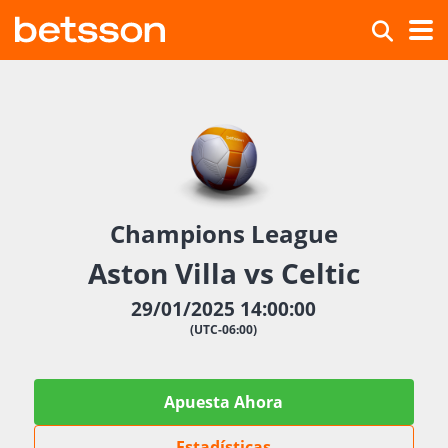
Champions League
Aston Villa vs Celtic
29/01/2025 14:00:00
(UTC-06:00)
Apuesta Ahora
Estadísticas