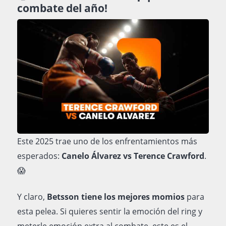
combate del año!
Este 2025 trae uno de los enfrentamientos más
esperados:
Canelo Álvarez vs Terence Crawford
.
😱
Y claro,
Betsson tiene los mejores momios
para
esta pelea. Si quieres sentir la emoción del ring y
meterle emoción extra al combate, este es el