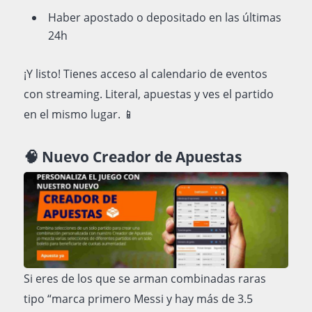
Haber apostado o depositado en las últimas
24h
¡Y listo! Tienes acceso al calendario de eventos
con streaming. Literal, apuestas y ves el partido
en el mismo lugar. 📱
🧠 Nuevo Creador de Apuestas
Si eres de los que se arman combinadas raras
tipo “marca primero Messi y hay más de 3.5