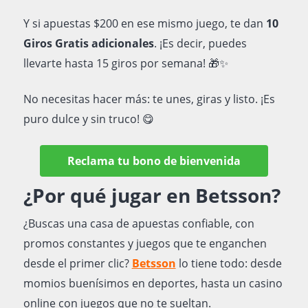
Y si apuestas $200 en ese mismo juego, te dan
10
Giros Gratis adicionales
. ¡Es decir, puedes
llevarte hasta 15 giros por semana! 🎁✨
No necesitas hacer más: te unes, giras y listo. ¡Es
puro dulce y sin truco! 😋
Reclama tu bono de bienvenida
¿Por qué jugar en Betsson?
¿Buscas una casa de apuestas confiable, con
promos constantes y juegos que te enganchen
desde el primer clic?
Betsson
lo tiene todo: desde
momios buenísimos en deportes, hasta un casino
online con juegos que no te sueltan.