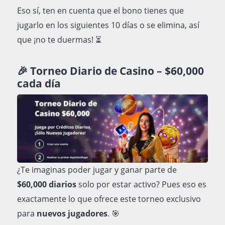
Eso sí, ten en cuenta que el bono tienes que
jugarlo en los siguientes 10 días o se elimina, así
que ¡no te duermas! ⏳
🎉
Torneo Diario de Casino – $60,000
cada día
¿Te imaginas poder jugar y ganar parte de
$60,000 diarios
solo por estar activo? Pues eso es
exactamente lo que ofrece este torneo exclusivo
para
nuevos jugadores
. 🎯