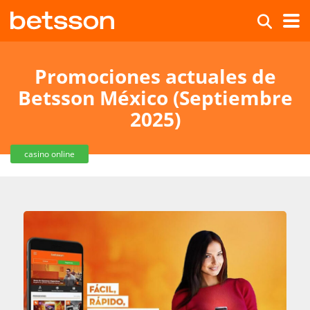
Promociones actuales de
Betsson México (Septiembre
2025)
casino online