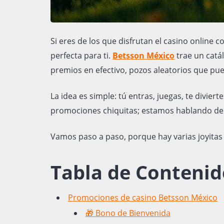
Si eres de los que disfrutan el casino online 
perfecta para ti.
Betsson México
trae un catá
premios en efectivo, pozos aleatorios que pue
La idea es simple: tú entras, juegas, te divie
promociones chiquitas; estamos hablando de 
Vamos paso a paso, porque hay varias joyitas
Tabla de Contenid
Promociones de casino Betsson México
🎁 Bono de Bienvenida