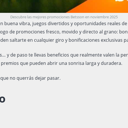
Descubre las mejores promociones Betsson en noviembre 2025
con buena vibra, juegos divertidos y oportunidades reales d
logo de promociones fresco, movido y directo al grano: bono
den saltarte en cualquier giro y bonificaciones exclusivas
rtes… y de paso te llevas beneficios que realmente valen la 
premios que pueden abrir una sonrisa larga y duradera.
 que no querrás dejar pasar.
o