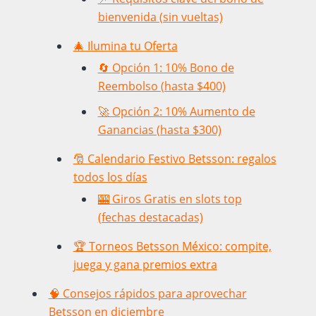
bienvenida (sin vueltas)
🎄 Ilumina tu Oferta
🔄 Opción 1: 10% Bono de
Reembolso (hasta $400)
🚀 Opción 2: 10% Aumento de
Ganancias (hasta $300)
🎅 Calendario Festivo Betsson: regalos
todos los días
🎰 Giros Gratis en slots top
(fechas destacadas)
🏆 Torneos Betsson México: compite,
juega y gana premios extra
🧠 Consejos rápidos para aprovechar
Betsson en diciembre