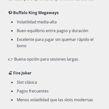
🦬
Buffalo King Megaways
Volatilidad media-alta
Buen equilibrio entre pagos y duración
Excelente para jugar sin quemar rápido el
bono
👉 Buena opción para sesiones largas.
🍒
Fire Joker
Slot clásica
Pagos frecuentes
Menos volatilidad que las slots modernas