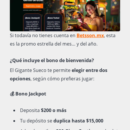
Si todavía no tienes cuenta en
Betsson.mx
, esta
es la promo estrella del mes… y del año.
¿Qué incluye el bono de bienvenida?
El Gigante Sueco te permite
elegir entre dos
opciones
, según cómo prefieras jugar:
💰 Bono Jackpot
Deposita
$200 o más
Tu depósito se
duplica hasta $15,000