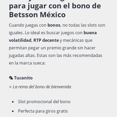
para jugar con el bono de
Betsson México
Cuando juegas con
bonos
, no todas las slots son
iguales. Lo ideal es buscar juegos con
buena
volatilidad
,
RTP decente
y mecánicas que
permitan pegar un premio grande sin hacer
jugadas altas. Estas son las más recomendadas
en la marca sueca:
🦜
Tucanito
⭐
La reina del bono de bienvenida
Slot promocional del bono
Perfecta para giros gratis