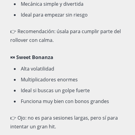
Mecánica simple y divertida
Ideal para empezar sin riesgo
👉 Recomendación: úsala para cumplir parte del
rollover con calma.
🍬
Sweet Bonanza
Alta volatilidad
Multiplicadores enormes
Ideal si buscas un golpe fuerte
Funciona muy bien con bonos grandes
👉 Ojo: no es para sesiones largas, pero sí para
intentar un gran hit.