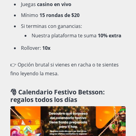
Juegas
casino en vivo
Mínimo
15 rondas de $20
Si terminas con ganancias:
Nuestra plataforma te suma
10% extra
Rollover:
10x
👉 Opción brutal si vienes en racha o te sientes
fino leyendo la mesa.
🎅 Calendario Festivo Betsson:
regalos todos los días