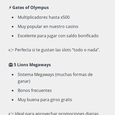
⚡
Gates of Olympus
Multiplicadores hasta x500
Muy popular en nuestro casino
Excelente para jugar con saldo bonificado
👉 Perfecta si te gustan las slots “todo o nada”.
🦁
5 Lions Megaways
Sistema Megaways (muchas formas de
ganar)
Bonos frecuentes
Muy buena para giros gratis
👉 Ideal para aprovechar promociones diarias.