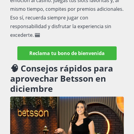
emoción al casino: juegas tus slots favoritas y, al
mismo tiempo, compites por premios adicionales.
Eso sí, recuerda siempre jugar con
responsabilidad y disfrutar la experiencia sin
excederte. 🎰
Reclama tu bono de bienvenida
🧠 Consejos rápidos para
aprovechar Betsson en
diciembre