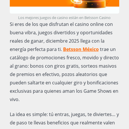
Los mejores juegos de casino están en Betsson Casino
Si eres de los que disfrutan el casino online con
buena vibra, juegos divertidos y oportunidades
reales de ganar, diciembre 2025 llega con la
energía perfecta para ti.
Betsson México
trae un
catálogo de promociones fresco, movido y directo
al grano: bonos con giros gratis, sorteos masivos
de premios en efectivo, pozos aleatorios que
pueden saltarte en cualquier giro y bonificaciones
exclusivas para quienes aman los Game Shows en
vivo.
La idea es simple: tú entras, juegas, te diviertes… y
de paso te llevas beneficios que realmente valen