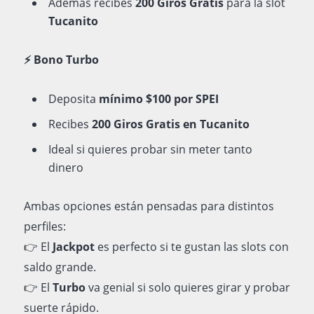
Además recibes
200 Giros Gratis
para la slot
Tucanito
⚡ Bono Turbo
Deposita
mínimo $100 por SPEI
Recibes
200 Giros Gratis en Tucanito
Ideal si quieres probar sin meter tanto
dinero
Ambas opciones están pensadas para distintos
perfiles:
👉 El
Jackpot
es perfecto si te gustan las slots con
saldo grande.
👉 El
Turbo
va genial si solo quieres girar y probar
suerte rápido.