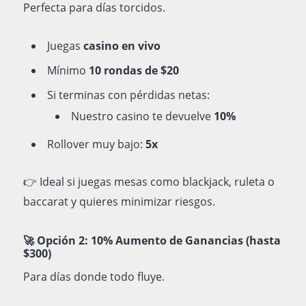
Perfecta para días torcidos.
Juegas
casino en vivo
Mínimo
10 rondas de $20
Si terminas con pérdidas netas:
Nuestro casino te devuelve
10%
Rollover muy bajo:
5x
👉 Ideal si juegas mesas como blackjack, ruleta o
baccarat y quieres minimizar riesgos.
🚀 Opción 2: 10% Aumento de Ganancias (hasta
$300)
Para días donde todo fluye.