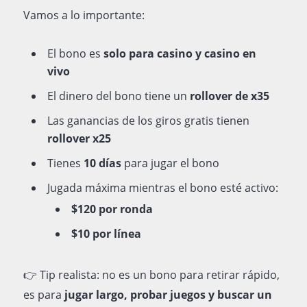
Vamos a lo importante:
El bono es
solo para casino y casino en
vivo
El dinero del bono tiene un
rollover de x35
Las ganancias de los giros gratis tienen
rollover x25
Tienes
10 días
para jugar el bono
Jugada máxima mientras el bono esté activo:
$120 por ronda
$10 por línea
👉 Tip realista: no es un bono para retirar rápido,
es para
jugar largo, probar juegos y buscar un