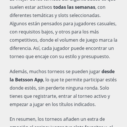
suelen estar activos
todas las semanas
, con
diferentes temáticas y slots seleccionadas.
Algunos están pensados para jugadores casuales,
con requisitos bajos, y otros para los más
competitivos, donde el volumen de juego marca la
diferencia. Así, cada jugador puede encontrar un
torneo que encaje con su estilo y presupuesto.
Además, muchos torneos se pueden jugar
desde
la Betsson App
, lo que te permite participar estés
donde estés, sin perderte ninguna ronda. Solo
tienes que registrarte, entrar al torneo activo y
empezar a jugar en los títulos indicados.
En resumen, los torneos añaden un extra de