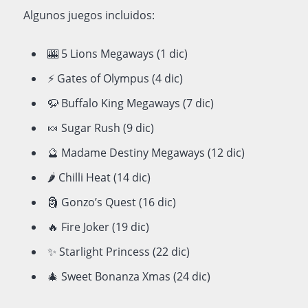
Algunos juegos incluidos:
🎰 5 Lions Megaways (1 dic)
⚡ Gates of Olympus (4 dic)
🦬 Buffalo King Megaways (7 dic)
🍬 Sugar Rush (9 dic)
🔮 Madame Destiny Megaways (12 dic)
🌶️ Chilli Heat (14 dic)
🗿 Gonzo’s Quest (16 dic)
🔥 Fire Joker (19 dic)
✨ Starlight Princess (22 dic)
🎄 Sweet Bonanza Xmas (24 dic)