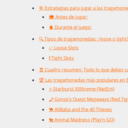
🎯 Estrategias para jugar a las tragamon
🎓 Antes de jugar:
🧠 Durante el juego:
🔍 Tipos de tragamonedas: ¿loose o tight
✅ Loose Slots
❗ Tight Slots
🧾 Cuadro resumen: Todo lo que debes s
🏆 Las tragamonedas más populares en 
⭐ Starburst XXXtreme (NetEnt)
🧞 Gonzo’s Quest Megaways (Red Tig
🐪 AliBaba and the 40 Thieves
🐔 Animal Madness (Play’n GO)