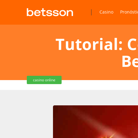
Casino
Pronósti
Tutorial:
B
casino online