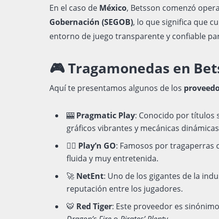
En el caso de
México
, Betsson comenzó oper
Gobernación (SEGOB)
, lo que significa que 
entorno de juego transparente y confiable pa
🎮 Tragamonedas en Bets
Aquí te presentamos algunos de los
proveedo
🎰
Pragmatic Play
: Conocido por título
gráficos vibrantes y mecánicas dinámicas
🧙‍♂️
Play’n GO
: Famosos por tragaperras
fluida y muy entretenida.
🚀
NetEnt
: Uno de los gigantes de la ind
reputación entre los jugadores.
🐯
Red Tiger
: Este proveedor es sinónim