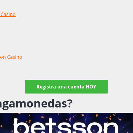
 Casino
son Casino
Registra una cuenta HOY
ragamonedas?