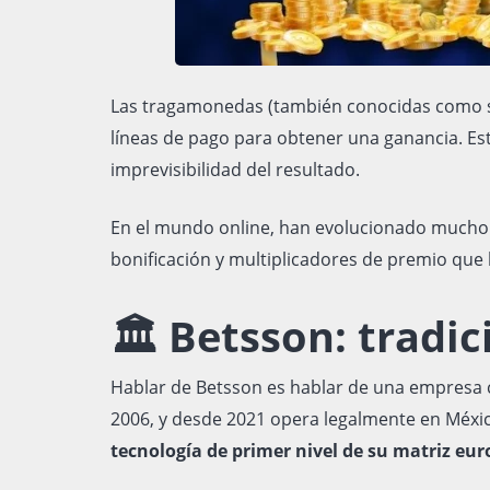
Las tragamonedas (también conocidas como slo
líneas de pago para obtener una ganancia. Es
imprevisibilidad del resultado.
En el mundo online, han evolucionado mucho: 
bonificación y multiplicadores de premio que
🏛️ Betsson: tradi
Hablar de Betsson es hablar de una empresa 
2006, y desde 2021 opera legalmente en México
tecnología de primer nivel de su matriz eu